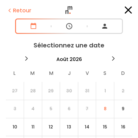
Retour
Sélectionnez une date
2026
août
2026
septe
27
28
29
30
31
1
2
3
4
5
6
7
8
9
10
11
12
13
14
15
16